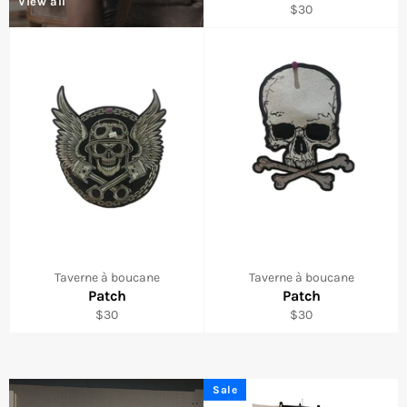
View all
Regular
$30
price
Taverne à boucane
Taverne à boucane
Patch
Patch
Regular
Regular
$30
$30
price
price
Sale