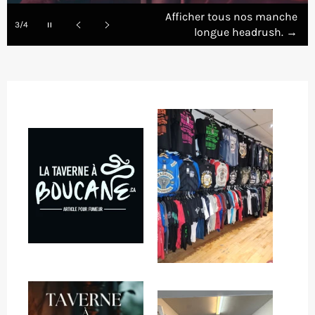
Afficher tous nos manche
Pause
3/4
longue headrush.
→
slideshow
Previous
Next
slide
slide