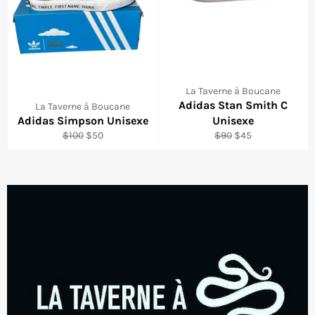
La Taverne à Boucane
Adidas Stan Smith C
La Taverne à Boucane
Adidas Simpson Unisexe
Unisexe
Regular
Sale
Regular
Sale
$100
$50
$90
$45
price
price
price
price