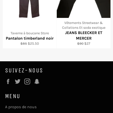
Vêtements Streetwear &
Collations Et soda exotique
JEANS BLEECKER ET
Taverne à boucane Store
Pantalon timberland noir
MERCER
Regular
Sale
Regular
Sale
$85
$25.50
$90
$27
price
price
price
price
SUIVEZ-NOUS
Facebook
Twitter
Instagram
Snapchat
MENU
A propos de nous