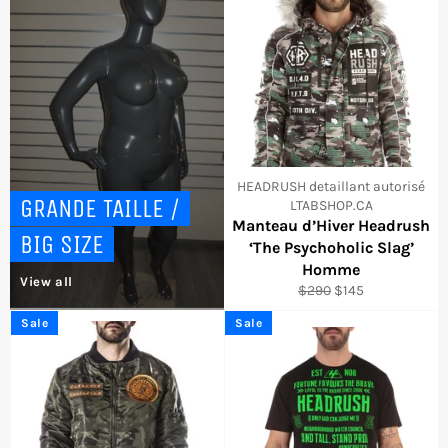
HEADRUSH detaillant autorisé
GRANDE TAILLE /
LTABSHOP.CA
Manteau d’Hiver Headrush
BIG SIZE
‘The Psychoholic Slag’
Homme
View all
Regular
Sale
$290
$145
price
price
Sale
Sale