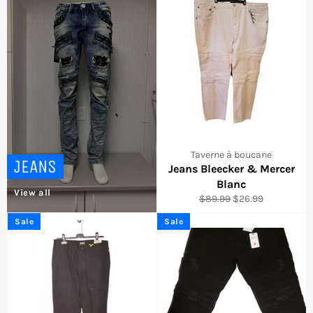
Taverne à boucane
JEANS
Jeans Bleecker & Mercer
Blanc
View all
Regular
Sale
$89.99
$26.99
price
price
Sale
Sale