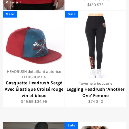
View all
Regular
Sale
$150
$75
price
price
Sale
Sale
HEADRUSH detaillant autorisé
LTABSHOP.CA
Casquette Headrush Sergé
Taverne à boucane
Avec Élastique Croisé rouge
Legging Headrush ‘Another
vin et bleue
One’ Femme
Regular
Sale
Regular
Sale
$49.99
$34.99
$74
$40
price
price
price
price
Sale