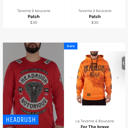
Taverne à boucane
Taverne à boucane
Patch
Patch
Regular
Regular
$30
$30
price
price
Sale
HEADRUSH
La Taverne à Boucane
For The brave