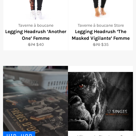
Taverne à boucane
Taverne à boucane Store
Legging Headrush ‘Another
Legging Headrush ‘The
One’ Femme
Masked Vigilante’ Femme
Regular
Sale
Regular
Sale
$74
$40
$70
$35
price
price
price
price