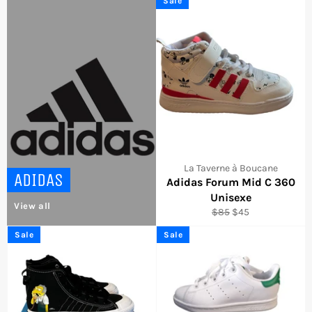
Sale
La Taverne à Boucane
ADIDAS
Adidas Forum Mid C 360
Unisexe
View all
Regular
Sale
$85
$45
price
price
Sale
Sale