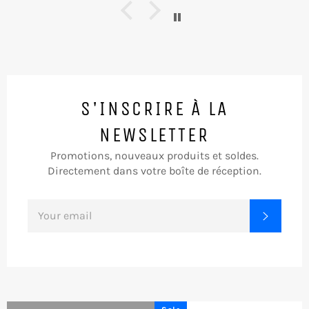
S'INSCRIRE À LA
NEWSLETTER
Promotions, nouveaux produits et soldes.
Directement dans votre boîte de réception.
SIGN
Subscr
UP
FOR
THE
LATEST
NEWS,
OFFERS
AND
STYLES