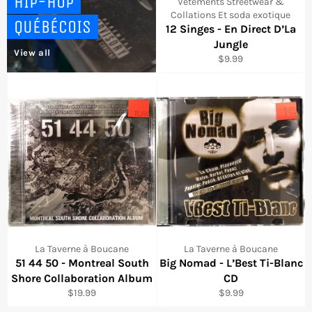
HIP-HOP
Vêtements Streetwear &
Collations Et soda exotique
QUÉBÉCOIS
12 Singes - En Direct D’La
Jungle
View all
Regular
$9.99
price
La Taverne à Boucane
La Taverne à Boucane
51 44 50 - Montreal South
Big Nomad - L’Best Ti-Blanc
Shore Collaboration Album
CD
Regular
Regular
$19.99
$9.99
price
price