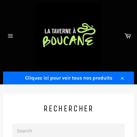
Skip
to
content
Ca
Site
navigation
Cliquez ici pour voir tous nos produits
Close
RECHERCHER