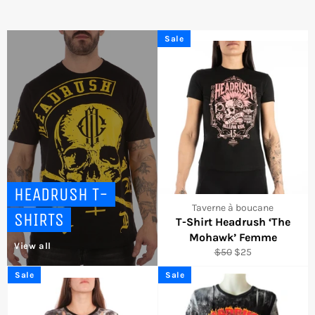
Sale
HEADRUSH T-
Taverne à boucane
SHIRTS
T-Shirt Headrush ‘The
Mohawk’ Femme
View all
Regular
Sale
$50
$25
price
price
Sale
Sale