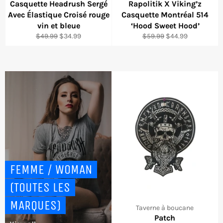
Casquette Headrush Sergé
Rapolitik X Viking’z
Avec Élastique Croisé rouge
Casquette Montréal 514
vin et bleue
‘Hood Sweet Hood’
Regular
Sale
Regular
Sale
$49.99
$34.99
$59.99
$44.99
price
price
price
price
FEMME / WOMAN
(TOUTES LES
MARQUES)
Taverne à boucane
Patch