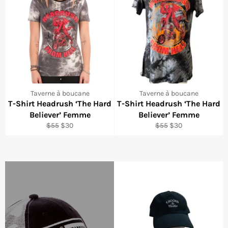
Taverne à boucane
Taverne à boucane
T-Shirt Headrush ‘The Hard
T-Shirt Headrush ‘The Hard
Believer’ Femme
Believer’ Femme
Regular
Sale
Regular
Sale
$55
$30
$55
$30
price
price
price
price