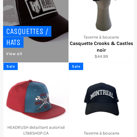
CASQUETTES /
Taverne à boucane
HATS
Casquette Crooks & Castles
noir
View all
Regular
$44.99
price
Sale
Sale
HEADRUSH detaillant autorisé
LTABSHOP.CA
Taverne à boucane