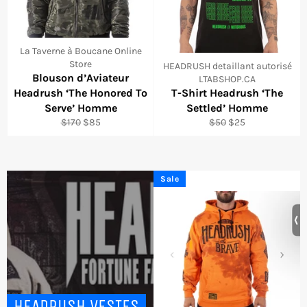
La Taverne à Boucane Online
Store
HEADRUSH detaillant autorisé
Blouson d’Aviateur
LTABSHOP.CA
Headrush ‘The Honored To
T-Shirt Headrush ‘The
Serve’ Homme
Settled’ Homme
Regular
Sale
Regular
Sale
$170
$85
$50
$25
price
price
price
price
Sale
HEADRUSH VESTES