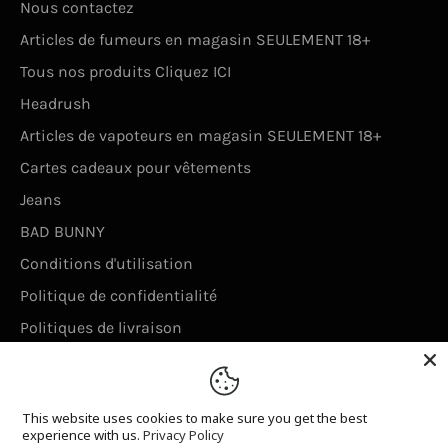
Nous contactez
Articles de fumeurs en magasin SEULEMENT 18+
Tous nos produits Cliquez ICI
Headrush
Articles de vapoteurs en magasin SEULEMENT 18+
Cartes cadeaux pour vêtements
Jeans
BAD BUNNY
Conditions d'utilisation
Politique de confidentialité
Politiques de livraison
Politique de remboursement
This website uses cookies to make sure you get the best
© 2026,
Taverne à boucane
.
Powered by Shopify
experience with us.
Privacy Policy
Payment