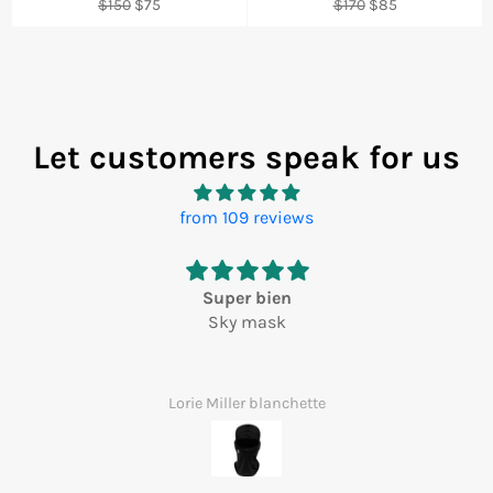
Regular
Sale
Regular
Sale
$150
$75
$170
$85
price
price
price
price
Let customers speak for us
from 109 reviews
Super bien
Sky mask
Lorie Miller blanchette