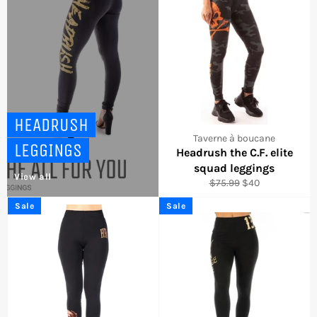
HEADRUSH
Taverne à boucane
LEGGINGS
Headrush the C.F. elite
squad leggings
View all
Regular
Sale
$75.99
$40
price
price
Sale
Sale