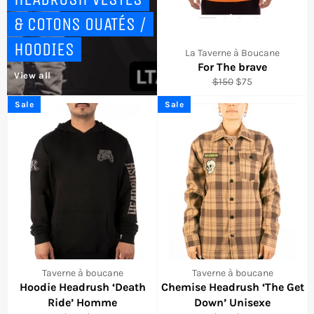
& COTONS OUATÉS /
HOODIES
La Taverne à Boucane
For The brave
View all
Regular
Sale
$150
$75
price
price
Sale
Sale
Taverne à boucane
Taverne à boucane
Hoodie Headrush ‘Death
Chemise Headrush ‘The Get
Ride’ Homme
Down’ Unisexe